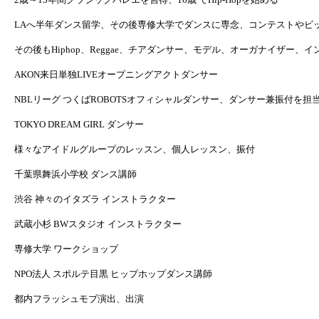
LA
へ半年ダンス留学、その後専修大学でダンスに専念、コンテストやビ
その後も
Hiphop
、
Reggae
、チアダンサー、モデル、オーガナイザー、イ
AKON
来日単独
LIVE
オープニングアクトダンサー
NBL
リーグ つくば
ROBOTS
オフィシャルダンサー、ダンサー兼振付を担
TOKYO DREAM GIRL
ダンサー
様々なアイドルグループのレッスン、個人レッスン、振付
千葉県舞浜小学校 ダンス講師
渋谷 神々のイタズラ インストラクター
武蔵小杉
BW
スタジオ インストラクター
専修大学 ワークショップ
NPO
法人 スポルテ目黒 ヒップホップダンス講師
都内フラッシュモブ演出、出演