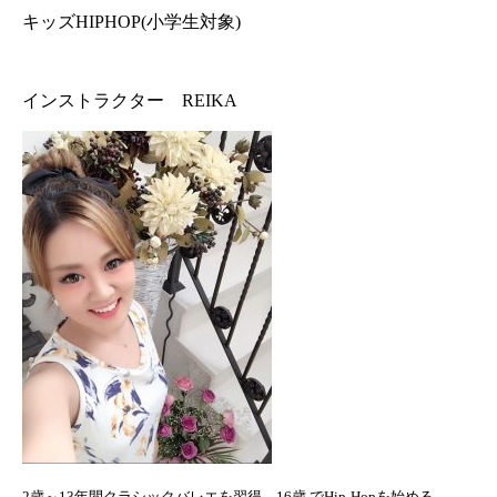
キッズHIPHOP(小学生対象)
インストラクター REIKA
2
歳～
13
年間クラシックバレエを習得、
16
歳 で
Hip-Hop
を始める