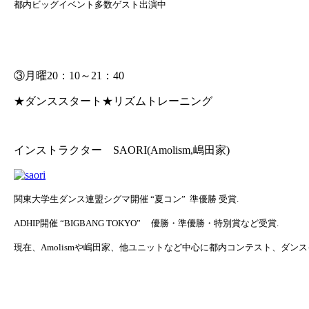
都内ビッグイベント多数ゲスト出演中
③月曜20：10～21：40
★ダンススタート★リズムトレーニング
インストラクター SAORI(Amolism,嶋田家)
関東大学生ダンス連盟シグマ開催
“
夏コン
”
準優勝 受賞
.
ADHIP
開催
“BIGBANG TOKYO”
優勝・準優勝・特別賞など受賞
.
現在、
Amolism
や嶋田家、他ユニットなど中心に都内コンテスト、ダンス