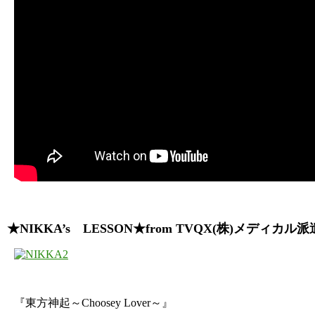
★NIKKA’s LESSON★from TVQX(株)メディカル
『東方神起～Choosey Lover～』