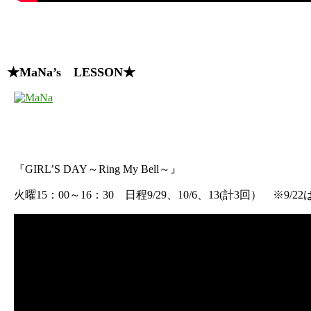
★MaNa’s LESSON★
『GIRL’S DAY～Ring My Bell～』
火曜15：00～16：30 日程9/29、10/6、13(計3回） ※9/